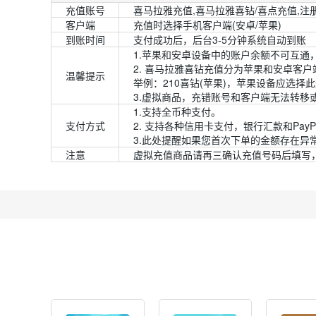
充值账号
喜马拉雅充值,喜马拉雅喜钻/喜点充值,
客户端
充值时选择手机客户端(安卓/苹果)
到账时间
支付成功后，后台3-5分钟系统自动到账
1.苹果和安卓设备中的账户余额不可互通
2. 喜马拉雅喜钻充值分为苹果和安卓客
温馨提示
举例：210喜钻(苹果)，苹果设备应选择
3.虚拟商品，充错账号和客户端无法转移
1.支持全币种支付。
支付方式
2. 支持各种信用卡支付，银行汇款和PayPal、G
3.此处提醒如果您首次下单的金额存在
注意
虚拟充值商品请再三确认充值号码后填写