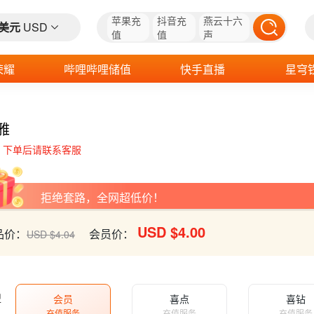
苹果充
抖音充
燕云十六
美元
USD
值
值
声
荣耀
哔哩哔哩储值
快手直播
星穹
雅
，下单后请联系客服
拒绝套路，全网超低价！
USD $4.00
品价：
会员价：
USD $4.04
型
会员
喜点
喜钻
充值服务
充值服务
充值服务