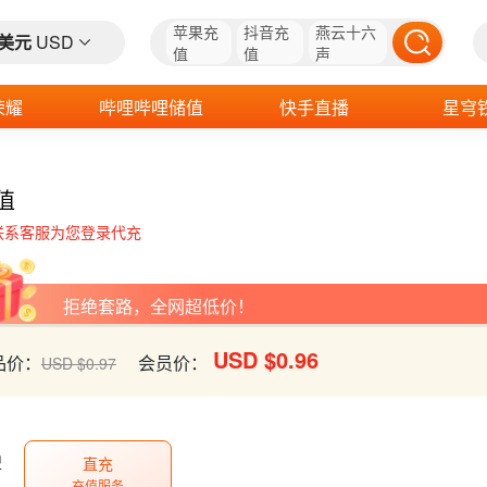
苹果充
抖音充
燕云十六
美元
USD
值
值
声
荣耀
哔哩哔哩储值
快手直播
星穹
值
联系客服为您登录代充
拒绝套路，全网超低价！
USD $0.96
品价：
会员价：
USD $0.97
型
直充
充值服务