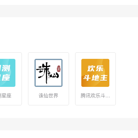
测星座
诛仙世界
腾讯欢乐斗地
主