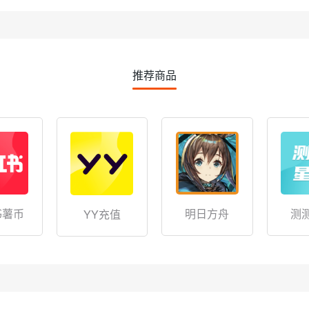
推荐商品
书薯币
明日方舟
测
YY充值