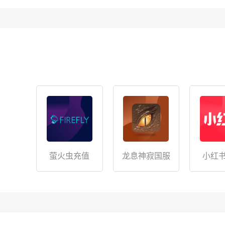
萤火虫充值
龙息神寂国服
小红