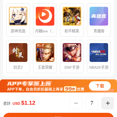
原神充值
月糖live（原
青播客
和平精英
快月）
剑灵2
DNF手游
NBA2K手游
王者荣耀
$1.12
合计:
USD