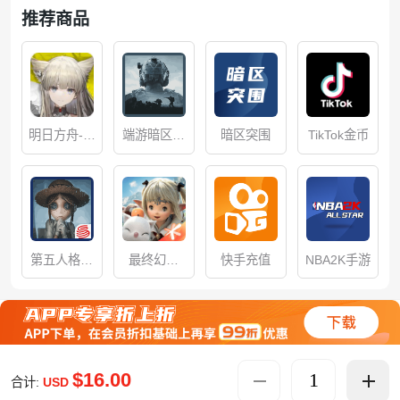
推荐商品
明日方舟-终
端游暗区突
暗区突围
TikTok金币
末地
围无限
第五人格储
最终幻想
快手充值
NBA2K手游
值
14：水晶世
界
$16.00
合计:
USD