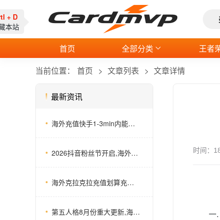
rtl + D
收藏本站
首页
全部分类
王者
当前位置：
首页
文章列表
文章详情
最新资讯
海外充值快手1-3min内能到账吗？快手打榜比较急
时间：
1
2026抖音粉丝节开启,海外抖音充值这个宝藏平台你试一下
海外克拉克拉充值划算充值方式，实时汇率长期充值更划算
第五人格8月份重大更新,海外第五人格储值推荐平台
一