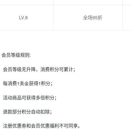
LV.8
全场
95
折
.
会员等级规则
:
会员等级无升降，消费积分可累计；
每消费
1美金
获得
1
积分；
活动商品可获得多倍积分；
退款部分积分自动扣除；
注册优惠劵和会员优惠福利不可同享。