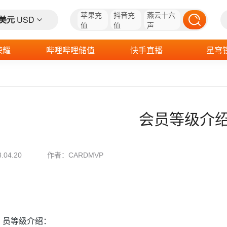
苹果充
抖音充
燕云十六
美元
USD
值
值
声
荣耀
哔哩哔哩储值
快手直播
星穹
会员等级介
作者：
8.04.20
CARDMVP
.
员等级介绍：