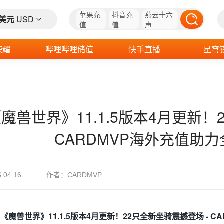
苹果充
抖音充
燕云十六
美元
USD
值
值
声
荣耀
哔哩哔哩储值
快手直播
星穹
魔兽世界》11.1.5版本4月更新！
CARDMVP海外充值助
作者：
5.04.16
CARDMVP
魔兽世界》11.1.5版本4月更新！22只全新坐骑震撼登场 - C