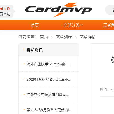
rtl + D
收藏本站
首页
全部分类
王者
当前位置：
首页
文章列表
文章详情
最新资讯
《
海外充值快手1-3min内能到账吗？快手打榜比较急
2026抖音粉丝节开启,海外抖音充值这个宝藏平台你试一下
时间：
2
海外克拉克拉充值划算充值方式，实时汇率长期充值更划算
第五人格8月份重大更新,海外第五人格储值推荐平台
《