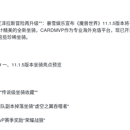
*艾泽拉斯冒险再升级**：暴雪娱乐宣布《魔兽世界》11.1.5版本将
设计精美的全新坐骑，CARDMVP作为专业海外充值平台，现已
这些珍稀坐骑。
## 一、11.1.5版本坐骑亮点预览
 **传说级坐骑收藏**
 团队副本掉落坐骑"虚空之翼吞噬者"
 PvP赛季奖励"荣耀战狼"