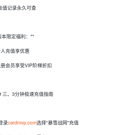
 充值记录永久可查
*版本限定福利：**
 新人充值享优惠
 注册会员享受VIP阶梯折扣
## 三、3分钟极速充值指南
 登录
cardmvp.com
选择"暴雪战网"充值