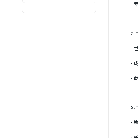
-
2.
-
-
-
3.
-
-