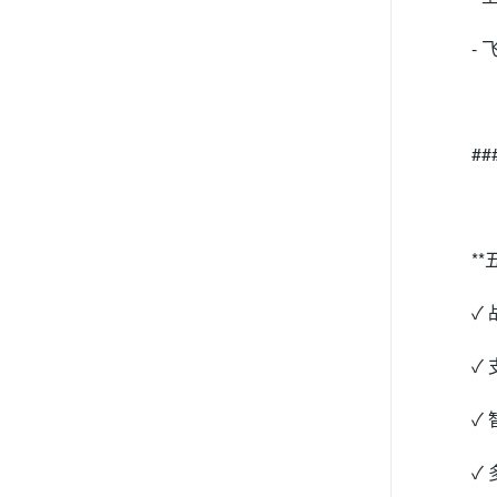
-
#
*
✓
✓
✓
✓