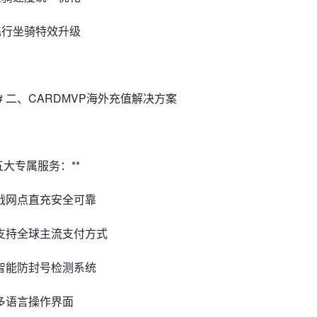
 飞行坐骑特效升级
## 二、CARDMVP海外充值解决方案
*五大专属服务：**
 战网点直充安全可靠
 支持全球主流支付方式
 智能防封号检测系统
 多语言操作界面