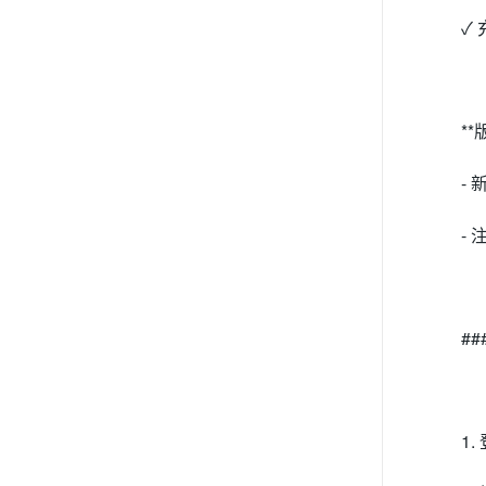
✓
*
-
-
#
1.