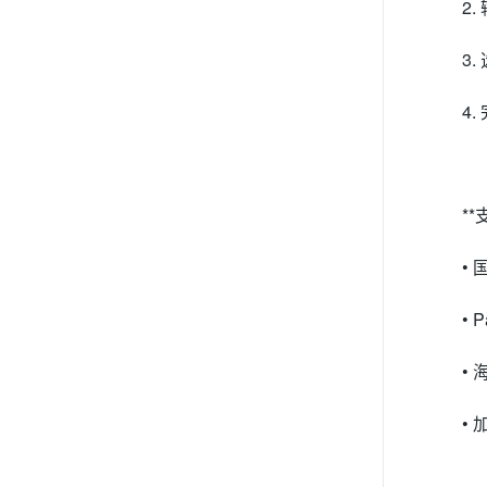
2
3
4
*
• 
• 
•
•