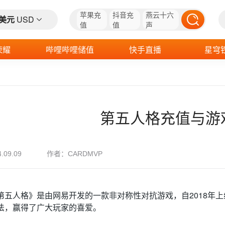
苹果充
抖音充
燕云十六
美元
USD
值
值
声
荣耀
哔哩哔哩储值
快手直播
星穹
第五人格充值与游
作者：
4.09.09
CARDMVP
第五人格》是由网易开发的一款非对称性对抗游戏，自2018年
法，赢得了广大玩家的喜爱。