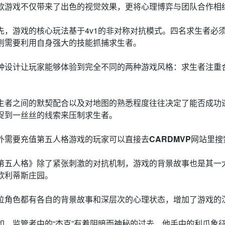
款游戏不仅带来了出色的视觉效果，更将心理博弈与团队合作相
先，游戏的核心玩法基于4v1的非对称对抗模式。四名求生者必
则需要利用自身强大的技能抓捕求生者。
种设计让玩家能够体验到完全不同的两种游戏风格：求生者注重
生者之间的默契配合以及对地图的熟悉程度往往决定了能否成功
捉到一丝丝的线索来压制求生者。
外需要充值第五人格游戏的玩家可以直接去
CARDMVP
网站里搜
第五人格》除了紧张刺激的对抗机制，游戏的背景故事也是其一
欧利蒂斯庄园。
位角色都有各自的背景故事和深层次的心理状态，增加了游戏的
如，监管者中的“杰克”有着阴暗而神秘的过去，他手中的利爪象征