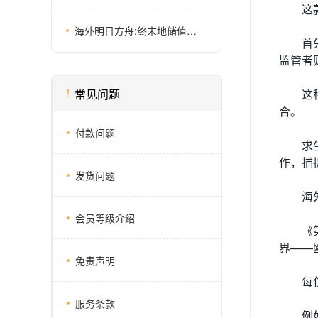
这
海外明日方舟:终末地储值全网详细攻略,两种充值方式任选
首
监管者
常见问题
这
合。
付款问题
求
作，捕
发货问题
海
会员等级介绍
《
界——
免责声明
每
服务条款
例