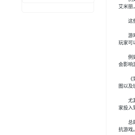
艾米丽
这
游
玩家可
例
会影响
《
图以及
尤
家投入
总
抗游戏