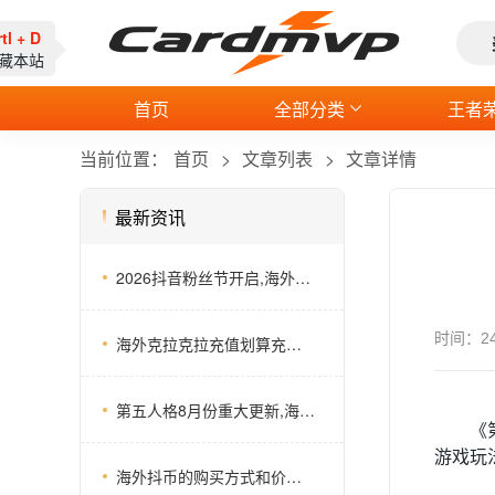
rtl + D
收藏本站
首页
全部分类
王者
当前位置：
首页
文章列表
文章详情
最新资讯
2026抖音粉丝节开启,海外抖音充值这个宝藏平台你试一下
时间：
2
海外克拉克拉充值划算充值方式，实时汇率长期充值更划算
第五人格8月份重大更新,海外第五人格储值推荐平台
《
游戏玩
海外抖币的购买方式和价格有没有详细的介绍